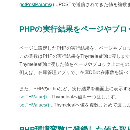
getPostParams()
…POSTで送信されてきた値を複数
PHPの実行結果をページやブ
ページに設定したPHPの実行結果を、ページやブロ
この関数はPHPの実行結果をThymeleaf側に渡しま
Thymeleaf側に渡した値をページやブロック上にそ
例えば、在庫管理アプリで、在庫DBの在庫数を調べ
また、PHPのechoなど、実行結果を画面上に表
setTHValue()
…Thymeleafへ値を一つ渡します。
setTHValues()
…Thymeleafへ値を複数まとめて渡し
PHP環境変数に登録した値を取