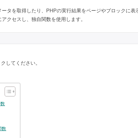
メータを取得したり、PHPの実行結果をページやブロックに表
」にアクセスし、独自関数を使用します。
ックしてください。
関数
関数