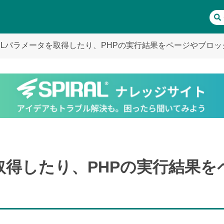
URLパラメータを取得したり、PHPの実行結果をページやブロ
を取得したり、PHPの実行結果