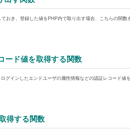
しておき、登録した値をPHP内で取り出す場合、こちらの関数
コード値を取得する関数
ログインしたエンドユーザの属性情報などの認証レコード値を
取得する関数