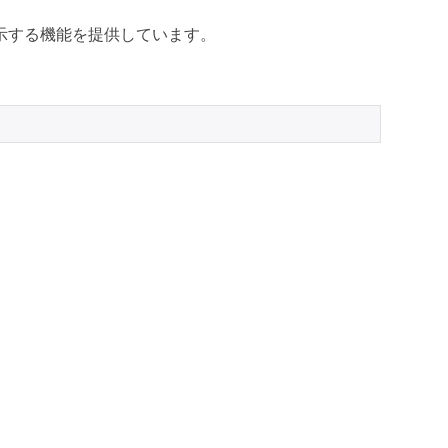
示する機能を提供しています。