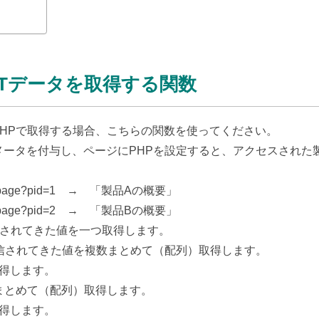
STデータを取得する関数
PHPで取得する場合、こちらの関数を使ってください。
ラメータを付与し、ページにPHPを設定すると、アクセスされ
.com/page?pid=1 → 「製品Aの概要」
.com/page?pid=2 → 「製品Bの概要」
信されてきた値を一つ取得します。
送信されてきた値を複数まとめて（配列）取得します。
取得します。
まとめて（配列）取得します。
取得します。