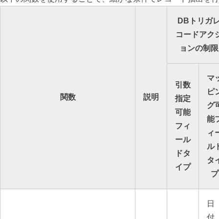
DBトリガ
コードアク
ョンの制限
マ
引数
ピ
関数
説明
指定
グ
可能
能
フィ
ィ
ール
ル
ドタ
タ
イプ
プ
日
付,