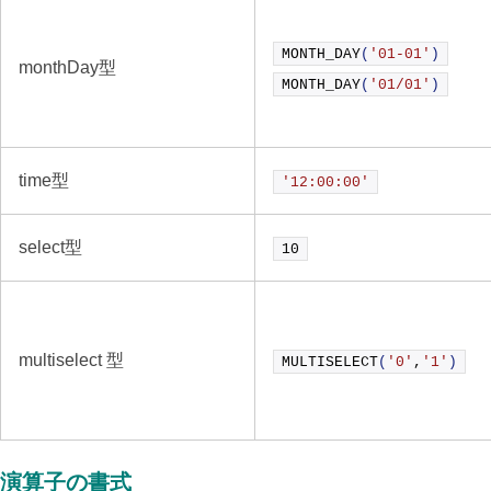
MONTH_DAY
(
'01-01'
)
monthDay型
MONTH_DAY
(
'01/01'
)
time型
'12:00:00'
select型
10
multiselect 型
MULTISELECT
(
'0'
,
'1'
)
演算子の書式