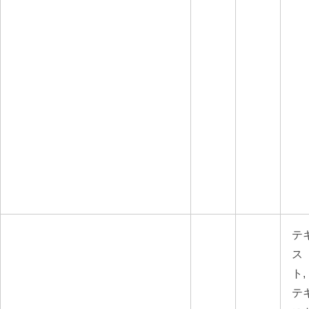
テ
ス
ト,
テ