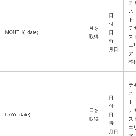
テ
ス
日
ト,
付,
月を
テ
MONTH(_date)
日
取得
ス
時,
エ
月日
ア,
整
テ
ス
日
ト,
付,
日を
テ
DAY(_date)
日
取得
ス
時,
エ
月日
ア,