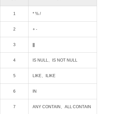
1
* % /
2
+ -
3
||
4
IS NULL、IS NOT NULL
5
LIKE、ILIKE
6
IN
7
ANY CONTAIN、ALL CONTAIN