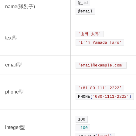
@_id
name(識別子)
@email
'山田 太郎'
text型
'I'
'm Yamada Taro'
email型
'email@example.com'
'+81 80-1111-2222'
phone型
PHONE
(
'080-1111-2222'
)
100
integer型
-
100