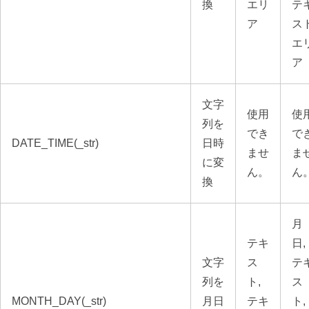
換
エリ
テ
ア
ス
エ
ア
文字
使用
使
列を
でき
で
DATE_TIME(_str)
日時
ませ
ま
に変
ん。
ん
換
月
テキ
日,
文字
ス
テ
列を
ト,
ス
MONTH_DAY(_str)
月日
テキ
ト,