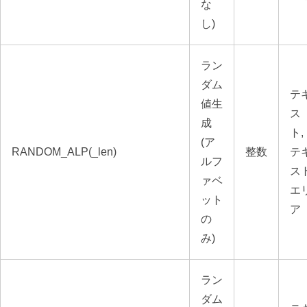
な
し)
ラン
ダム
テ
値生
ス
成
ト,
(ア
RANDOM_ALP(_len)
整数
テ
ルフ
ス
ァベ
エ
ット
ア
の
み)
ラン
ダム