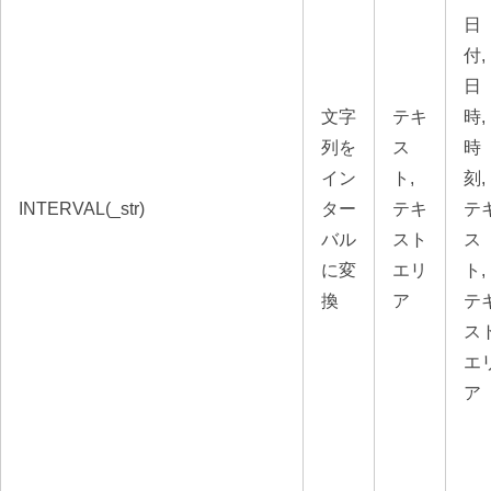
日
付,
日
文字
テキ
時,
列を
ス
時
イン
ト,
刻,
INTERVAL(_str)
ター
テキ
テ
バル
スト
ス
に変
エリ
ト,
換
ア
テ
ス
エ
ア