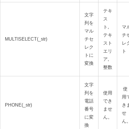
テキ
文字
ス
列を
ト,
マ
マル
テキ
チ
MULTISELECT(_str)
チセ
スト
レ
レク
エリ
ト
トに
ア,
変換
整数
文字
使
列を
使用
用
電話
でき
PHONE(_str)
き
番号
ませ
せ
に変
ん。
ん
換