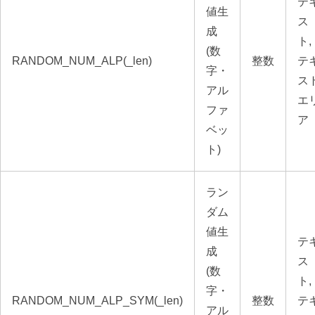
テ
値生
ス
成
ト,
(数
RANDOM_NUM_ALP(_len)
整数
テ
字・
ス
アル
エ
ファ
ア
ベッ
ト)
ラン
ダム
値生
テ
成
ス
(数
ト,
字・
RANDOM_NUM_ALP_SYM(_len)
整数
テ
アル