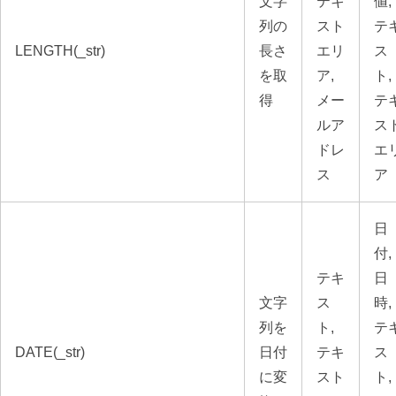
文字
テキ
値,
列の
スト
テ
LENGTH(_str)
長さ
エリ
ス
を取
ア,
ト,
得
メー
テ
ルア
ス
ドレ
エ
ス
ア
日
付,
テキ
日
文字
ス
時,
列を
ト,
テ
DATE(_str)
日付
テキ
ス
に変
スト
ト,