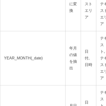
に変
スト
テ
換
エリ
ス
ア
エ
ア
テ
ス
年月
日
ト,
の値
YEAR_MONTH(_date)
付,
テ
を抽
日時
ス
出
エ
ア
テ
ス
日
月日
ト,