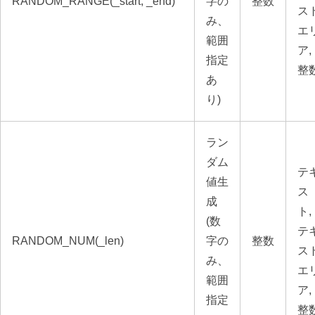
RANDOM_RANGE(_start, _end)
字の
整数
ス
み、
エ
範囲
ア,
指定
整
あ
り)
ラン
ダム
テ
値生
ス
成
ト,
(数
テ
RANDOM_NUM(_len)
字の
整数
ス
み、
エ
範囲
ア,
指定
整