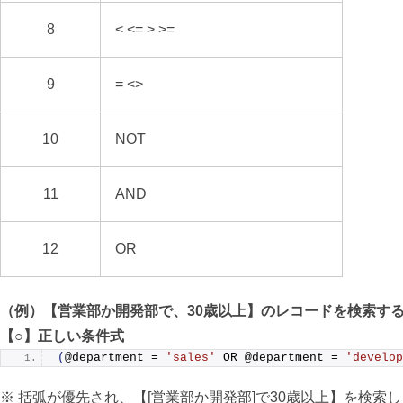
8
< <= > >=
9
= <>
10
NOT
11
AND
12
OR
（例）
【営業部か開発部で、30歳以上】のレコードを検索す
【○】正しい条件式
(
@department = 
'sales'
 OR @department = 
'develop
※ 括弧が優先され、【[営業部か開発部]で30歳以上】を検索