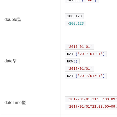
INTEGER
(
'100'
)
100.
123
double型
-
100.123
'2017-01-01'
DATE
(
'2017-01-01'
)
date型
NOW
()
'2017/01/01'
DATE
(
'2017/01/01'
)
'2017-01-01T21:00:00+09
dateTime型
'2017/01/01T21:00:00+09