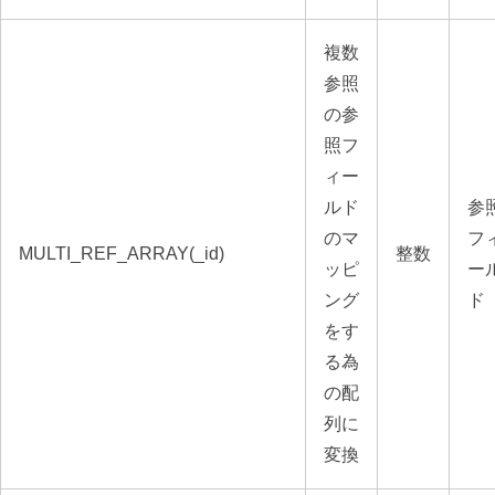
複数
参照
の参
照フ
ィー
ルド
参
のマ
フ
MULTI_REF_ARRAY(_id)
整数
ッピ
ー
ング
ド
をす
る為
の配
列に
変換