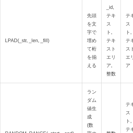
_id,
先頭
テキ
テ
を文
ス
ス
字で
ト,
ト,
LPAD(_str, _len, _fill)
埋め
テキ
テ
て桁
スト
ス
を揃
エリ
エ
える
ア,
ア
整数
ラン
ダム
テ
値生
ス
成
ト,
(数
テ