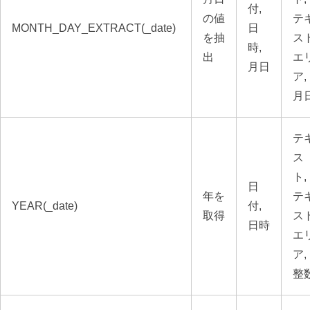
付,
の値
テ
MONTH_DAY_EXTRACT(_date)
日
を抽
ス
時,
出
エ
月日
ア,
月
テ
ス
ト,
日
年を
テ
YEAR(_date)
付,
取得
ス
日時
エ
ア,
整