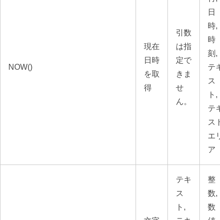
日
時,
引数
時
現在
は指
刻,
日時
定で
NOW()
テ
を取
きま
ス
得
せ
ト,
ん。
テ
ス
エ
ア
テキ
整
ス
数,
ト,
数