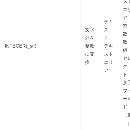
ス
エ
ア,
テキ
整
文字
ス
数,
列を
ト,
数
INTEGER(_str)
整数
テキ
値,
に変
スト
セ
換
エリ
ク
ア
ト,
参
フ
ー
ド
（
一