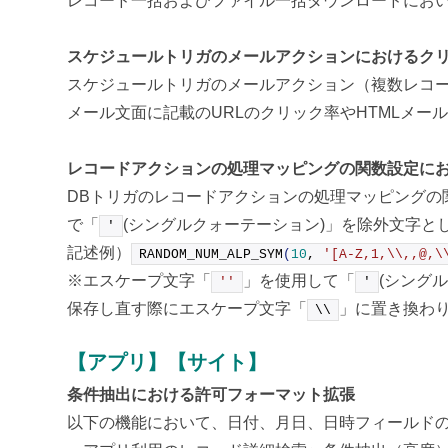
レコード一括およびファイル一括ダウンロードにお
スケジュールトリガのメールアクションにおけるクリ
スケジュールトリガのメールアクション（複数レコー
メール文面に記載のURLのクリック率やHTMLメ
レコードアクションの処理マッピングの関数設定に
DBトリガのレコードアクションの処理マッピングの関
で「
(シングルクォーテーション)」を除外文字と
'
記述例）
RANDOM_NUM_ALP_SYM
(
10
, 
'[A-Z,1,\\,,@,\
※エスケープ文字「
」を使用して「
(シング
''
'
保存し直す際にエスケープ文字「
」に置き換わ
\\
【アプリ】【サイト】
条件抽出における許可フォーマット拡張
以下の機能において、日付、月日、日時フィールドの