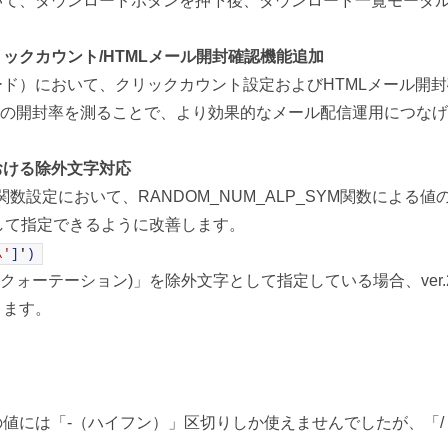
いて、ダウンロードボタンを押下後、ダウンロード一覧モーダ
ックカウント/HTMLメール開封確認機能追加
ド）において、クリックカウント設定およびHTMLメール開
ールの開封率を測ることで、より効果的なメール配信運用につな
おける除外文字対応
数設定において、RANDOM_NUM_ALP_SYM関数による
して指定できるように改善します。
\'
]
'
)
ルクォーテーション)」を除外文字として指定している場合、ver
ります。
値には「-（ハイフン）」区切りしか使えませんでしたが、「