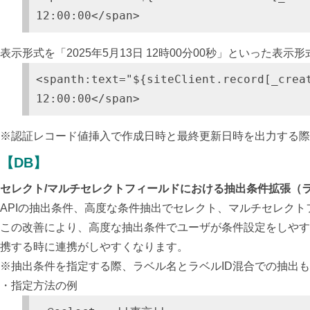
12:00:00</span>
表示形式を「2025年5月13日 12時00分00秒」といった
<
span
th
:
text
=
"${siteClient.record[_cre
12:00:00
</
span
>
※認証レコード値挿入で作成日時と最終更新日時を出力する際
【DB】
セレクト/マルチセレクトフィールドにおける抽出条件拡張（
APIの抽出条件、高度な条件抽出でセレクト、マルチセレク
この改善により、高度な抽出条件でユーザが条件設定をしやす
携する時に連携がしやすくなります。
※抽出条件を指定する際、ラベル名とラベルID混合での抽出
・指定方法の例