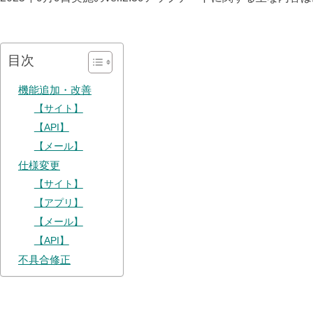
目次
機能追加・改善
【サイト】
【API】
【メール】
仕様変更
【サイト】
【アプリ】
【メール】
【API】
不具合修正