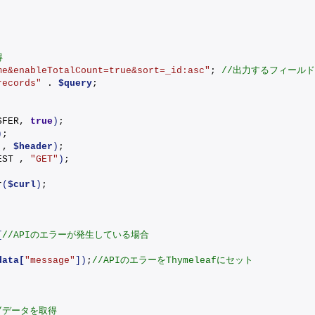
得
me&enableTotalCount=true&sort=_id:asc"
; 
//出力するフィール
records"
 . 
$query
;
SFER, 
true
)
;
)
;
 , 
$header
)
;
EST , 
"GET"
)
;
r
(
$curl
)
;
;
{
//APIのエラーが発生している場合
data[
"message"
])
;
//APIのエラーをThymeleafにセット
/データを取得