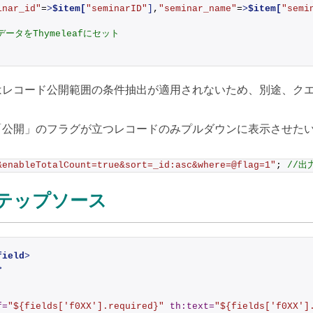
inar_id"
=
>
$item[
"seminarID"
]
,
"seminar_name"
=
>
$item[
"semi
データをThymeleafにセット
はレコード公開範囲の条件抽出が適用されないため、
別途、クエ
公開」のフラグが立つレコードのみプルダウンに表示させたい場
&enableTotalCount=true&sort=_id:asc&where=@flag=1"
; 
//
テップソース
field
>
>
f
=
"${fields['f0XX'].required}"
th:text
=
"${fields['f0XX']