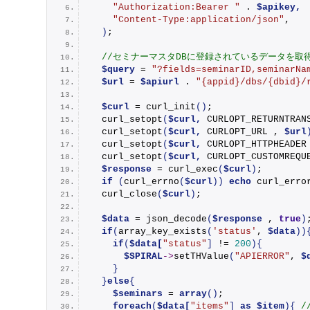
"Authorization:Bearer "
 . 
$apikey,
"Content-Type:application/json"
,
)
; 
//セミナーマスタDBに登録されているデータを取
$query
 = 
"?fields=seminarID,seminarNa
$url
 = 
$apiurl
 . 
"{appid}/dbs/{dbid}/
$curl
 = 
curl_init
()
;
curl_setopt
(
$curl,
 CURLOPT_RETURNTRAN
curl_setopt
(
$curl,
 CURLOPT_URL , 
$url
curl_setopt
(
$curl,
 CURLOPT_HTTPHEADER
curl_setopt
(
$curl,
 CURLOPT_CUSTOMREQU
$response
 = 
curl_exec
(
$curl
)
;
if
(
curl_errno
(
$curl
))
echo
curl_erro
curl_close
(
$curl
)
;
$data
 = 
json_decode
(
$response
 , 
true
)
if
(
array_key_exists
(
'status'
, 
$data
))
if
(
$data[
"status"
]
 != 
200
){
$SPIRAL
->
setTHValue
(
"APIERROR"
, 
$
}
}
else
{
$seminars
 = 
array
()
;
foreach
(
$data[
"items"
]
as
$item
){
/