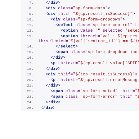
</
div
>
<
div
class
=
"sp-form-data"
>
<
div
th:if
=
"${cp.result.isSuccess}"
>
<
div
class
=
"sp-form-dropdown"
>
<
select
class
=
"sp-form-control"
t
<
option
value
=
""
selected
=
"sele
<
option
th:each
=
"val : ${cp.res
th:selected
=
"${val['seminar_id']} == ${i
</
select
>
<
span
class
=
"sp-form-dropdown-ico
</
div
>
<
p
th:text
=
"${cp.result.value['APIE
</
div
>
<
div
th:if
=
"${!cp.result.isSuccess}"
>
<
p
th:text
=
"${cp.result.errorMessag
</
div
>
<
span
class
=
"sp-form-noted"
th:if
=
"
<
span
class
=
"sp-form-error"
th:if
=
"
</
div
>
</
div
>