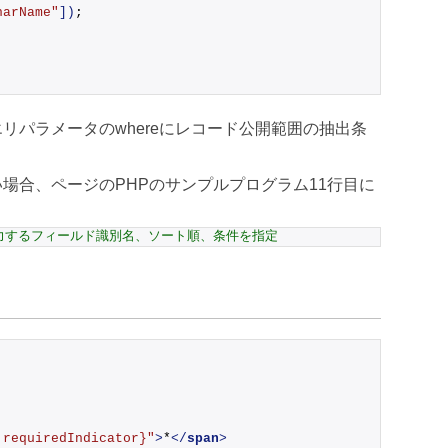
narName"
])
;
リパラメータのwhereにレコード公開範囲の抽出条
合、ページのPHPのサンプルプログラム11行目に
出力するフィールド識別名、ソート順、条件を指定
.requiredIndicator}"
>
*
</
span
>