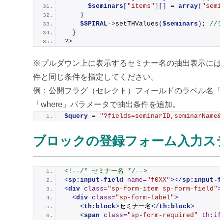
$seminars[
"items"
][]
 = 
array
(
"sem
}
$SPIRAL
->
setTHValues
(
$seminars
)
; 
//
}
?
>
※プルダウン上に表示するセミナー名の抽出表示に
件と同じ条件を指定してください。
例：公開フラグ（セレクト）フィールドのラベル名「
「where」パラメータで抽出条件を追加。
$query
 = 
"?fields=seminarID,seminarName
ブロックの登録フォーム入力ス
<!--/* セミナー名 */-->
<
sp:input-field
name
=
"f0XX"
>
</
sp:input-
<
div
class
=
"sp-form-item sp-form-field"
<
div
class
=
"sp-form-label"
>
<
th:block
>
セミナー名
</
th:block
>
<
span
class
=
"sp-form-required"
th:i