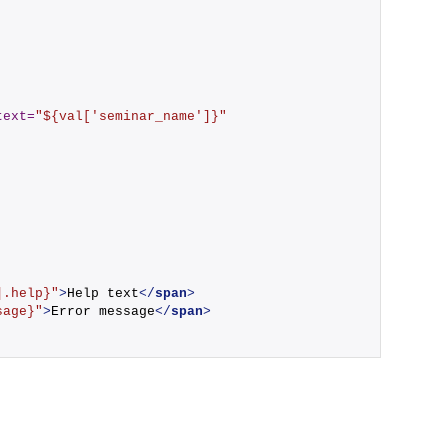
text
=
"${val['seminar_name']}"
].help}"
>
Help text
</
span
>
sage}"
>
Error message
</
span
>