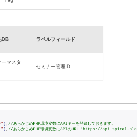
flag
先DB
ラベルフィールド
ナーマスタ
セミナー管理ID
y"
)
;
//あらかじめPHP環境変数にAPIキーを登録しておきます。
l"
)
;
//あらかじめPHP環境変数にAPIのURL「https://api.spiral-pl