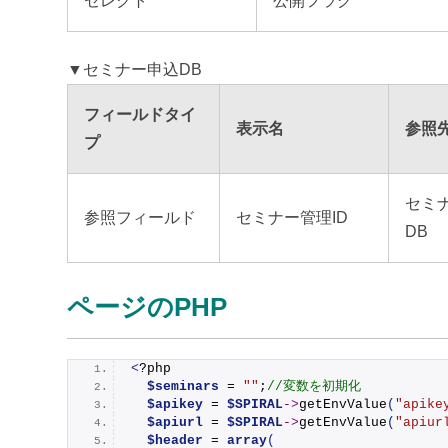
セレクト
公開フラグ
▼セミナー申込DB
フィールドタイ
表示名
参照
プ
セミ
参照フィールド
セミナー管理ID
DB
ページのPHP
<
?php
$seminars
 = 
""
;
//変数を初期化
$apikey
 = 
$SPIRAL
->
getEnvValue
(
"apike
$apiurl
 = 
$SPIRAL
->
getEnvValue
(
"apiur
$header
 = 
array
(