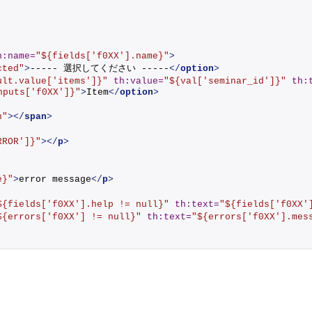
h:name
=
"${fields['f0XX'].name}"
>
cted"
>
----- 選択してください -----
</
option
>
ult.value['items']}"
th:value
=
"${val['seminar_id']}"
th:
nputs['f0XX']}"
>
Item
</
option
>
n"
>
</
span
>
RROR']}"
>
</
p
>
e}"
>
error message
</
p
>
${fields['f0XX'].help != null}"
th:text
=
"${fields['f0XX'
${errors['f0XX'] != null}"
th:text
=
"${errors['f0XX'].mes