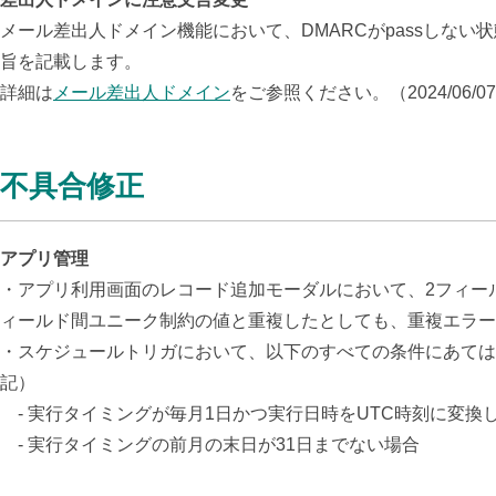
メール差出人ドメイン機能において、DMARCがpassしない
旨を記載します。
詳細は
メール差出人ドメイン
をご参照ください。（2024/06/0
不具合修正
アプリ管理
・
アプリ利用画面のレコード追加モーダルにおいて、2フィー
ィールド間ユニーク制約の値と重複したとしても、重複エラー
・スケジュールトリガにおいて、以下のすべての条件にあてはまる
記）
- 実行タイミングが毎月1日かつ実行日時をUTC時刻に変換
- 実行タイミングの前月の末日が31日までない場合