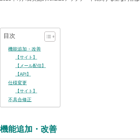
目次
機能追加・改善
【サイト】
【メール配信】
【API】
仕様変更
【サイト】
不具合修正
機能追加・改善