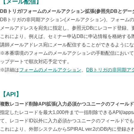
【メール配信】
DBトリガ/フォームのメールアクション拡張(参照先DBとデ
DBトリガの非同期アクション
(
メールアクション
)
、フォーム
メールアドレスを宛先に指定し、参照元
DB
にレコード登録、
これにより、例えば、セミナー申込DBに申込情報を格納する
講師メールアドレス宛にメール配信することができるようにな
※
本番環境のフォームのメールアクションの手動配信において
ップデートで順次対応予定です。
※詳細は
フォームのメールアクション
、
DBトリガの非同期ア
【API】
複数レコード削除API拡張(入力必須かつユニークのフィール
指定したレコードを最大
1,000
件まで一括削除できる
API(/apps/
て、レコード
ID
以外に入力必須かつユニークのフィールドでも
これにより、外部システムからSPIRAL ver.2の
DB
内に登録さ