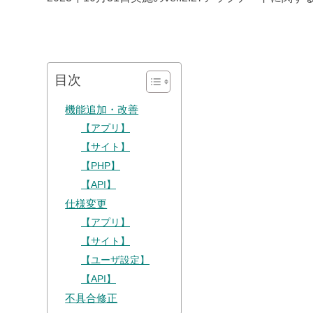
目次
機能追加・改善
【アプリ】
【サイト】
【PHP】
【API】
仕様変更
【アプリ】
【サイト】
【ユーザ設定】
【API】
不具合修正