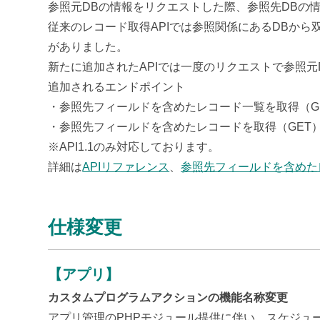
参照元DBの情報をリクエストした際、参照先DBの情
従来のレコード取得APIでは参照関係にあるDBか
がありました。
新たに追加されたAPIでは一度のリクエストで参照
追加されるエンドポイント
・参照先フィールドを含めたレコード一覧を取得（GET）/apps/{ap
・参照先フィールドを含めたレコードを取得（GET）/apps/{appId}/
※API1.1のみ対応しております。
詳細は
APIリファレンス
、
参照先フィールドを含めたレ
仕様変更
【アプリ】
カスタムプログラムアクションの機能名称変更
アプリ管理のPHPモジュール提供に伴い、スケジュ