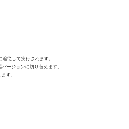
。
に追従して実行されます。
奨バージョンに切り替えます。
えます。