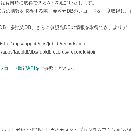
報も同時に取得できるAPIを追加いたします。
ら双方の情報を取得する際、参照元DBのレコードを一度取得し
元DB、参照先DB、さらに参照先DBの情報を取得でき、よりデ
pId}/dbs/{dbId}/records/join
dbs/{dbId}/records/{recordId}/join
コード取得API
をご参照ください。
ールトリガおよびDBトリガのカスタムプログラムアクションの