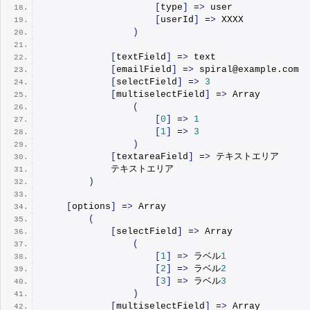
[
type
]
 =
>
 user
[
userId
]
 =
>
 XXXX
)
[
textField
]
 =
>
 text
[
emailField
]
 =
>
 spiral@example.com
[
selectField
]
 =
>
3
[
multiselectField
]
 =
>
Array
(
[
0
]
 =
>
1
[
1
]
 =
>
3
)
[
textareaField
]
 =
>
 テキストエリア
            テキストエリア
)
[
options
]
 =
>
Array
(
[
selectField
]
 =
>
Array
(
[
1
]
 =
>
 ラベル
1
[
2
]
 =
>
 ラベル
2
[
3
]
 =
>
 ラベル
3
)
[
multiselectField
]
 =
>
Array