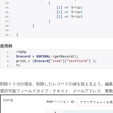
(
[
1
]
 =
>
 ラベル
1
[
2
]
 =
>
 ラベル
2
[
3
]
 =
>
 ラベル
3
)
)
)
使用例
<
?php
$record
 = 
$SPIRAL
->
getRecord
()
;
print_r
(
$record[
"item"
][
"textField"
]
)
;
?
>
削除トリガの場合、削除したレコードの値を扱えるよう、
編集
選択可能フィールドタイプ：テキスト、メールアドレス、整数