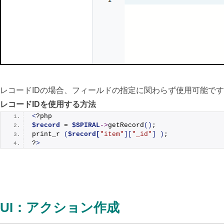
レコードIDの場合、フィールドの指定に関わらず使用可能で
レコードIDを使用する方法
<
?php
$record
 = 
$SPIRAL
->
getRecord
()
;
print_r
(
$record[
"item"
][
"_id"
]
)
;
?
>
UI：アクション作成