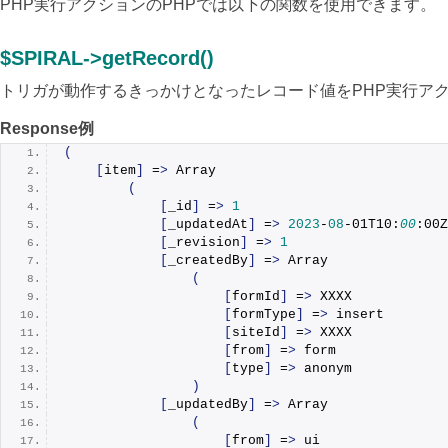
PHP実行アクションのPHPでは以下の関数を使用できます。
$SPIRAL->getRecord()
トリガが動作するきっかけとなったレコード値をPHP実行ア
Response例
(
[
item
]
 =
>
Array
(
[
_id
]
 =
>
1
[
_updatedAt
]
 =
>
2023
-
08
-01T10:
00
:00Z
[
_revision
]
 =
>
1
[
_createdBy
]
 =
>
Array
(
[
formId
]
 =
>
 XXXX
[
formType
]
 =
>
 insert
[
siteId
]
 =
>
 XXXX
[
from
]
 =
>
 form
[
type
]
 =
>
 anonym
)
[
_updatedBy
]
 =
>
Array
(
[
from
]
 =
>
 ui