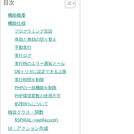
目次
機能概要
機能仕様
プログラミング言語
有効と無効の切り替え
手動実行
実行ログ
実行時のエラー通知メール
DBトリガに設定できる上限
実行時間を制限
PHPの一部機能を制限
PHP環境変数の使用不可
処理待ちについて
独自クラス・関数
$SPIRAL->getRecord()
UI：アクション作成