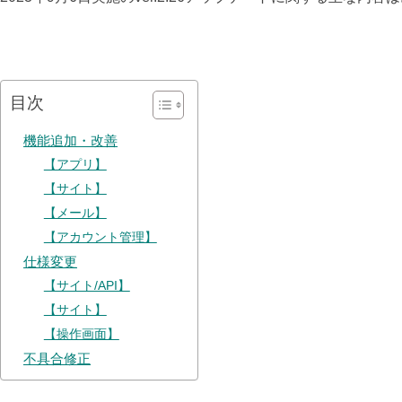
目次
機能追加・改善
【アプリ】
【サイト】
【メール】
【アカウント管理】
仕様変更
【サイト/API】
【サイト】
【操作画面】
不具合修正