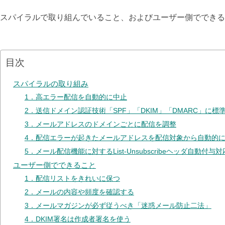
スパイラルで取り組んでいること、およびユーザー側でできる
目次
スパイラルの取り組み
1．高エラー配信を自動的に中止
2．送信ドメイン認証技術「SPF」「DKIM」「DMARC」に標
3．メールアドレスのドメインごとに配信を調整
4．配信エラーが起きたメールアドレスを配信対象から自動的
5．メール配信機能に対するList-Unsubscribeヘッダ自動付与対
ユーザー側でできること
1．配信リストをきれいに保つ
2．メールの内容や頻度を確認する
3．メールマガジンが必ず従うべき「迷惑メール防止二法」
4．DKIM署名は作成者署名を使う