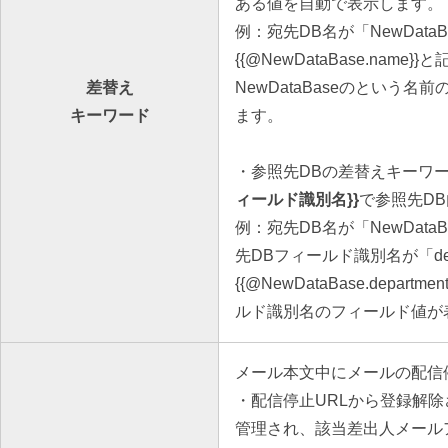
ある値を自動で表示します。
例：
宛先DB
名が「NewDat
{{@NewDataBase.name
差替え
NewDataBaseのという
キーワード
ます。
・参照先DBの差替えキーワ
ィールド識別名}}
で参照先D
例：
宛先DB
名が「NewData
先DBフィールド識別名が「depa
{{@NewDataBase.depar
ルド識別名のフィールド値が
メール本文中にメールの配信
・配信停止URLから登録解
管理され、該当差出人メール