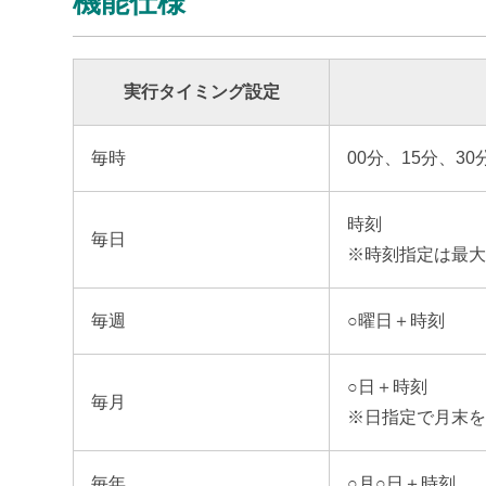
機能仕様
実行タイミング設定
毎時
00分、15分、30
時刻
毎日
※時刻指定は最大
毎週
○曜日＋時刻
○日＋時刻
毎月
※日指定で月末
毎年
○月○日＋時刻