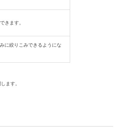
ができます。
のみに絞りこみできるようにな
開します。