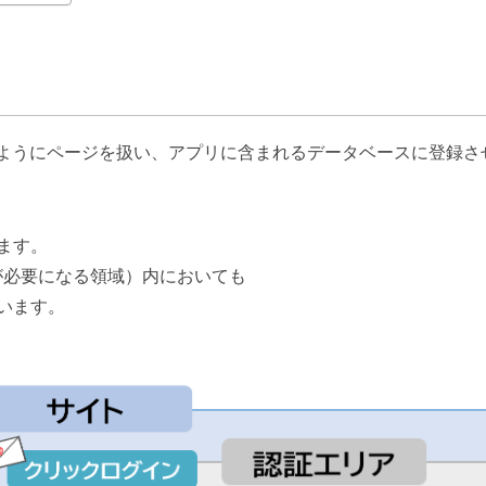
、CMSのようにページを扱い、アプリに含まれるデータベースに登
ます。
が必要になる領域）内においても
います。