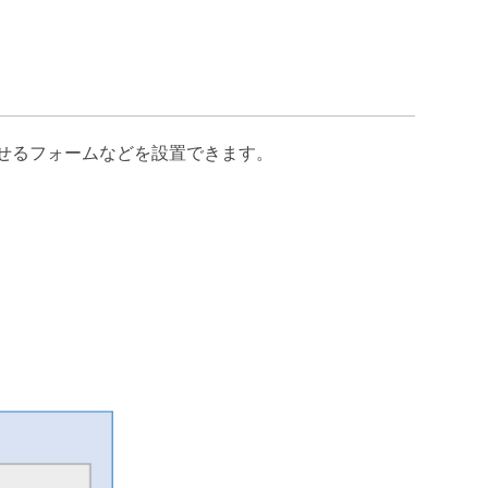
録させるフォームなどを設置できます。