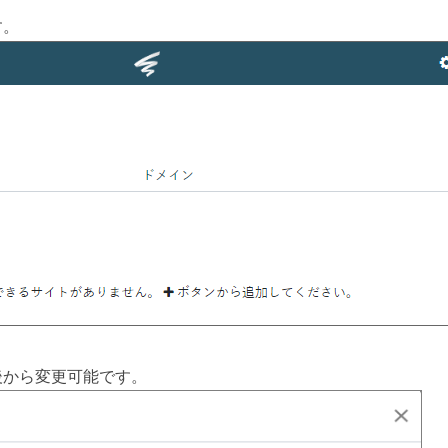
す。
後から変更可能です。