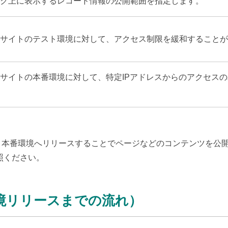
ック上に表示するレコード情報の公開範囲を指定します。
たサイトのテスト環境に対して、アクセス制限を緩和すること
サイトの本番環境に対して、特定IPアドレスからのアクセス
、本番環境へリリースすることでページなどのコンテンツを公
照ください。
境リリースまでの流れ）