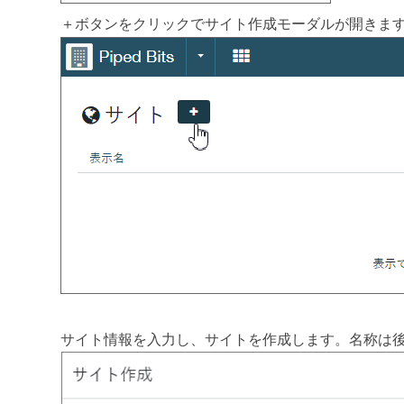
＋ボタンをクリックでサイト作成モーダルが開きま
サイト情報を入力し、サイトを作成します。名称は