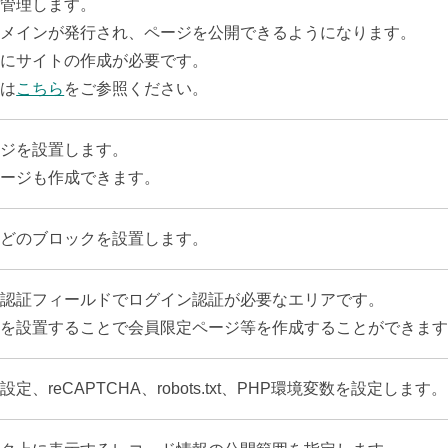
を管理します。
ドメインが発行され、ページを公開できるようになります。
初にサイトの作成が必要です。
数は
こちら
をご参照ください。
ージを設置します。
ページも作成できます。
などのブロックを設置します。
Dと認証フィールドでログイン認証が必要なエリアです。
ジを設置することで会員限定ページ等を作成することができま
、reCAPTCHA、robots.txt、PHP環境変数を設定します。