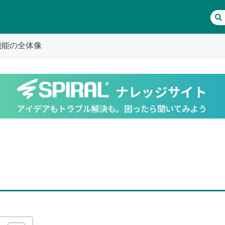
機能の全体像