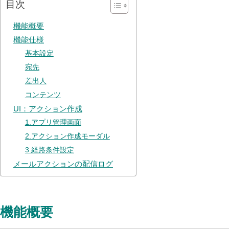
目次
機能概要
機能仕様
基本設定
宛先
差出人
コンテンツ
UI：アクション作成
1.アプリ管理画面
2.アクション作成モーダル
3.経路条件設定
メールアクションの配信ログ
機能概要