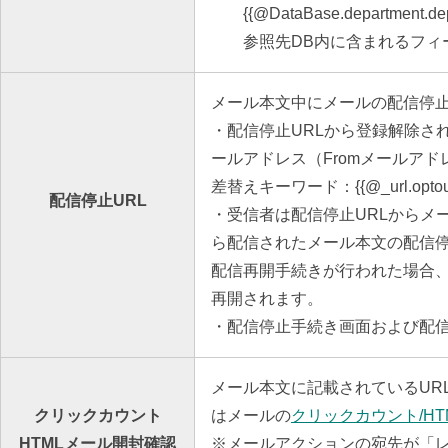
{{@DataBase.department.
参照先DB内に含まれるフィー
メール本文中にメールの配信停止
・配信停止URLから登録解除さ
ールアドレス（Fromメールア
差替えキーワード：{{@_url.op
配信停止URL
・受信者は配信停止URLからメ
ら配信されたメール本文の配信停
配信再開手続きが行われた場合
再開されます。
・配信停止手続き画面および配
メール本文に記載されているUR
クリックカウント
はメールの
クリックカウント/H
HTMLメール開封確認
※メールアクションの宛先が「レ